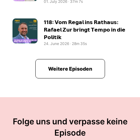
01. July 2026
‧
37m 7s
118: 𝗩𝗼𝗺 𝗥𝗲𝗴𝗮𝗹 𝗶𝗻𝘀 𝗥𝗮𝘁𝗵𝗮𝘂𝘀:
𝗥𝗮𝗳𝗮𝗲𝗹 𝗭𝘂𝗿 𝗯𝗿𝗶𝗻𝗴𝘁 𝗧𝗲𝗺𝗽𝗼 𝗶𝗻 𝗱𝗶𝗲
𝗣𝗼𝗹𝗶𝘁𝗶𝗸
24. June 2026
‧
28m 35s
Weitere Episoden
Folge uns und verpasse keine
Episode