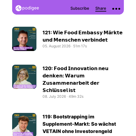
121: 𝗪𝗶𝗲 𝗙𝗼𝗼𝗱 𝗘𝗺𝗯𝗮𝘀𝘀𝘆 𝗠ä𝗿𝗸𝘁𝗲
𝘂𝗻𝗱 𝗠𝗲𝗻𝘀𝗰𝗵𝗲𝗻 𝘃𝗲𝗿𝗯𝗶𝗻𝗱𝗲𝘁
05. August 2026
‧
51m 17s
120: 𝗙𝗼𝗼𝗱 𝗜𝗻𝗻𝗼𝘃𝗮𝘁𝗶𝗼𝗻 𝗻𝗲𝘂
𝗱𝗲𝗻𝗸𝗲𝗻: 𝗪𝗮𝗿𝘂𝗺
𝗭𝘂𝘀𝗮𝗺𝗺𝗲𝗻𝗮𝗿𝗯𝗲𝗶𝘁 𝗱𝗲𝗿
𝗦𝗰𝗵𝗹ü𝘀𝘀𝗲𝗹 𝗶𝘀𝘁
08. July 2026
‧
49m 32s
119: Bootstrapping im
Supplement-Markt: So wächst
VETAIN ohne Investorengeld