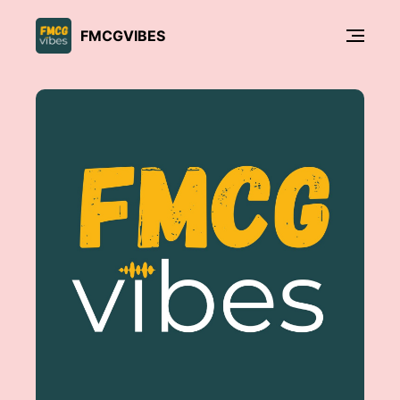
FMCGVIBES