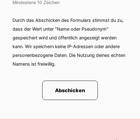
Roschik von The Consumer AI.
Mindestens 10 Zeichen
00:01:33: Ich hoffe das habe ich alles richtig
Durch das Abschicken des Formulars stimmst du zu,
ausgesprochen lieber Fabian!
dass der Wert unter "Name oder Pseudonym"
00:01:37: Ja genau genauso.
gespeichert wird und öffentlich angezeigt werden
kann. Wir speichern keine IP-Adressen oder andere
00:01:39: vielen Dank dass ich hier sein darf.
personenbezogene Daten. Die Nutzung deines echten
Namens ist freiwillig.
00:01:41: Ja, das was du anbietest klingt fast so
gut um wahr zu sein.
00:01:44: Consumer Insights im Minuten statt
Abschicken
Wochen, valide Entscheidungen ohne klassische
Marktforschung bevor wir da jetzt einsteigen.
00:01:50: wer ist Fabian der heute versucht
Consumer Research komplett neu zu denken
und wer war der Fabian von früher?