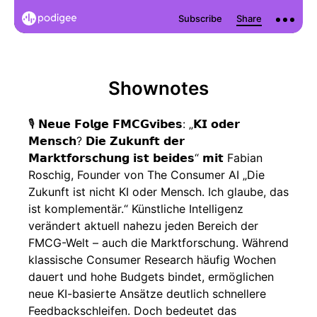
Shownotes
🎙️ 𝗡𝗲𝘂𝗲 𝗙𝗼𝗹𝗴𝗲 𝗙𝗠𝗖𝗚𝘃𝗶𝗯𝗲𝘀: „𝗞𝗜 𝗼𝗱𝗲𝗿
𝗠𝗲𝗻𝘀𝗰𝗵? 𝗗𝗶𝗲 𝗭𝘂𝗸𝘂𝗻𝗳𝘁 𝗱𝗲𝗿
𝗠𝗮𝗿𝗸𝘁𝗳𝗼𝗿𝘀𝗰𝗵𝘂𝗻𝗴 𝗶𝘀𝘁 𝗯𝗲𝗶𝗱𝗲𝘀“ 𝗺𝗶𝘁 Fabian
Roschig, Founder von The Consumer AI „Die
Zukunft ist nicht KI oder Mensch. Ich glaube, das
ist komplementär.“ Künstliche Intelligenz
verändert aktuell nahezu jeden Bereich der
FMCG-Welt – auch die Marktforschung. Während
klassische Consumer Research häufig Wochen
dauert und hohe Budgets bindet, ermöglichen
neue KI-basierte Ansätze deutlich schnellere
Feedbackschleifen. Doch bedeutet das