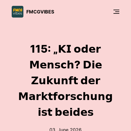
FMCGVIBES
115: „𝗞𝗜 𝗼𝗱𝗲𝗿
𝗠𝗲𝗻𝘀𝗰𝗵? 𝗗𝗶𝗲
𝗭𝘂𝗸𝘂𝗻𝗳𝘁 𝗱𝗲𝗿
𝗠𝗮𝗿𝗸𝘁𝗳𝗼𝗿𝘀𝗰𝗵𝘂𝗻𝗴
𝗶𝘀𝘁 𝗯𝗲𝗶𝗱𝗲𝘀
03. June 2026