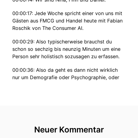
00:00:17: Jede Woche spricht einer von uns mit
Gästen aus FMCG und Handel heute mit Fabian
Roschik von The Consumer AI.
00:00:29: Also typischerweise brauchst du
schon so sechzig bis neunzig Minuten um eine
Person sehr holistisch sozusagen zu erfassen.
00:00:36: Also da geht es dann nicht wirklich
nur um Demografie oder Psychographie, oder
solche Themen sondern hat auch wirklich um
Denkweisen Gewohnheiten Kaufentscheidungen
Frustration Motive Verhaltensmuster also alles
was dich halt so zu sagen als Person oder als
Konsumentin auch ausmacht.
00:00:54: Der einen Seite kannst du eine KI
Neuer Kommentar
natürlich auch füttern die halt gar nicht trainiert