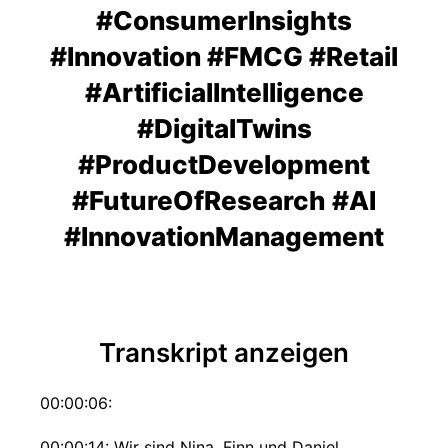
#ConsumerInsights
#Innovation #FMCG #Retail
#ArtificialIntelligence
#DigitalTwins
#ProductDevelopment
#FutureOfResearch #AI
#InnovationManagement
Transkript anzeigen
00:00:06:
00:00:14: Wir sind Nina, Finn und Daniel.