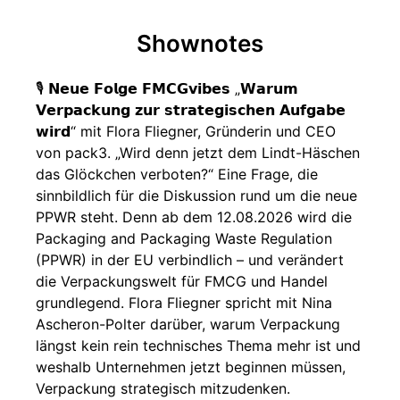
Shownotes
🎙️ 𝗡𝗲𝘂𝗲 𝗙𝗼𝗹𝗴𝗲 𝗙𝗠𝗖𝗚𝘃𝗶𝗯𝗲𝘀 „𝗪𝗮𝗿𝘂𝗺
𝗩𝗲𝗿𝗽𝗮𝗰𝗸𝘂𝗻𝗴 𝘇𝘂𝗿 𝘀𝘁𝗿𝗮𝘁𝗲𝗴𝗶𝘀𝗰𝗵𝗲𝗻 𝗔𝘂𝗳𝗴𝗮𝗯𝗲
𝘄𝗶𝗿𝗱“ mit Flora Fliegner, Gründerin und CEO
von pack3. „Wird denn jetzt dem Lindt-Häschen
das Glöckchen verboten?“ Eine Frage, die
sinnbildlich für die Diskussion rund um die neue
PPWR steht. Denn ab dem 12.08.2026 wird die
Packaging and Packaging Waste Regulation
(PPWR) in der EU verbindlich – und verändert
die Verpackungswelt für FMCG und Handel
grundlegend. Flora Fliegner spricht mit Nina
Ascheron-Polter darüber, warum Verpackung
längst kein rein technisches Thema mehr ist und
weshalb Unternehmen jetzt beginnen müssen,
Verpackung strategisch mitzudenken.