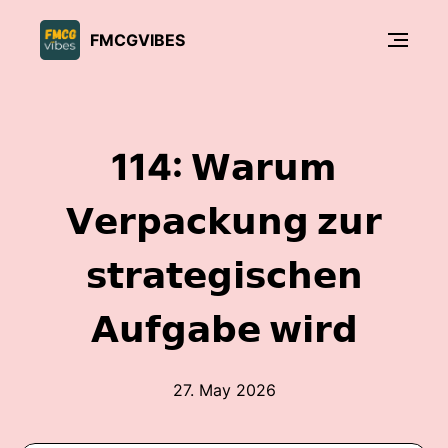
FMCGVIBES
114: 𝗪𝗮𝗿𝘂𝗺
𝗩𝗲𝗿𝗽𝗮𝗰𝗸𝘂𝗻𝗴 𝘇𝘂𝗿
𝘀𝘁𝗿𝗮𝘁𝗲𝗴𝗶𝘀𝗰𝗵𝗲𝗻
𝗔𝘂𝗳𝗴𝗮𝗯𝗲 𝘄𝗶𝗿𝗱
27. May 2026