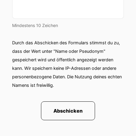
Verpackungen drum herum.
00:01:05: Jetzt ist es so, dass die PPWR sagt,
Mindestens 10 Zeichen
okay du musst von Anfang an überlegen wie
sieht denn ein wirklich nachhaltiges Design aus
und ist es das überhaupt?
Durch das Abschicken des Formulars stimmst du zu,
dass der Wert unter "Name oder Pseudonym"
00:01:15: Also das heißt die Verpackung wird
gespeichert wird und öffentlich angezeigt werden
erstmalig Mittelpunkt.
kann. Wir speichern keine IP-Adressen oder andere
00:01:19: Und das finde ich sehr gut!
personenbezogene Daten. Die Nutzung deines echten
Namens ist freiwillig.
00:01:21: Herzlich willkommen zu einer neuen
Folge FMC G-Wipes heute mit Flora Fliegner,
Gründerin und CEO von PAKT III.
Abschicken
00:01:30: Herzlich Willkommen Flora.
00:01:32: Vielen Dank Nina, danke für die